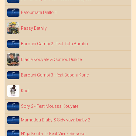
Fatoumata Diallo 1
Passy Bathily
Barouni Gambi 2 - feat Tata Bambo
Djadje Kouyaté & Oumou Diakité
Barouni Gambi 3 - feat Babani Koné
Kadi
Sory 2 - Feat Moussa Kouyate
Mamadou Diaby & Sidy yaya Diaby 2
N"ga Konta 1 - Feat Vieux Sissoko