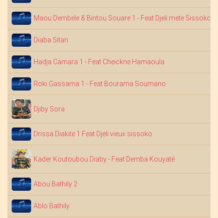
Maou Dembele & Bintou Souare 1 - Feat Djeli mete Sissoko
Diaba Sitan
Hadja Camara 1 - Feat Cheickne Hamaoula
Roki Gassama 1 - Feat Bourama Soumano
Djiby Sora
Drissa Diakite 1 Feat Djeli vieux sissoko
Kader Koutoubou Diaby - Feat Demba Kouyaté
Abou Bathily 2
Ablo Bathily