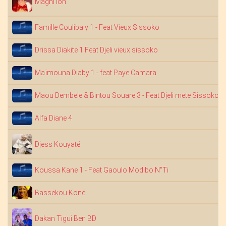
Magni loh
Famille Coulibaly 1 - Feat Vieux Sissoko
Drissa Diakite 1 Feat Djeli vieux sissoko
Maïmouna Diaby 1 - feat Paye Camara
Maou Dembele & Bintou Souare 3 - Feat Djeli mete Sissoko
Alfa Diane 4
Djess Kouyaté
Koussa Kane 1 - Feat Gaoulo Modibo N"Ti
Bassekou Koné
Dakan Tigui Ben BD