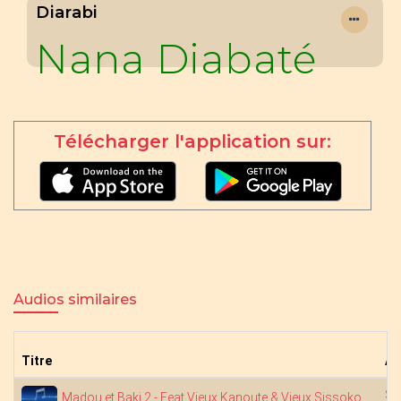
Diarabi
Nana Diabaté
Télécharger l'application sur:
Audios similaires
Titre
Ar
Sa
Madou et Baki 2 - Feat Vieux Kanoute & Vieux Sissoko