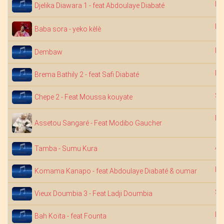
Dj
Djelika Diawara 1 - feat Abdoulaye Diabaté
Na
Baba sora - yeko kèlè
Na
Dembaw
Dj
Brema Bathily 2 - feat Safi Diabaté
Sa
Chepe 2 - Feat Moussa kouyate
Fa
Assetou Sangaré - Feat Modibo Gaucher
Ab
Tamba - Sumu Kura
Dj
Komama Kanapo - feat Abdoulaye Diabaté & oumar
Sa
Vieux Doumbia 3 - Feat Ladji Doumbia
Dj
Bah Koïta - feat Founta