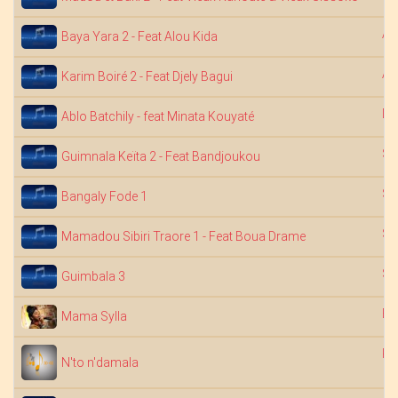
Ab
Baya Yara 2 - Feat Alou Kida
Ab
Karim Boiré 2 - Feat Djely Bagui
Dj
Ablo Batchily - feat Minata Kouyaté
Sa
Guimnala Keïta 2 - Feat Bandjoukou
Sa
Bangaly Fode 1
Sa
Mamadou Sibiri Traore 1 - Feat Boua Drame
Sa
Guimbala 3
Ba
Mama Sylla
Ko
N'to n'damala