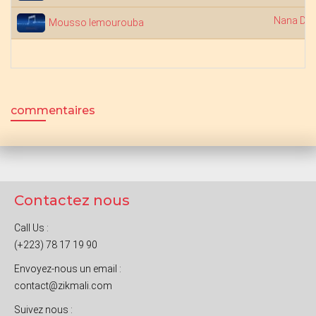
Nana Dia
Mousso lemourouba
commentaires
Contactez nous
Call Us :
(+223) 78 17 19 90
Envoyez-nous un email :
contact@zikmali.com
Suivez nous :