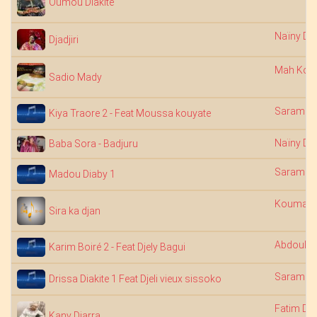
Oumou Diakité
Naïny Di
Djadjiri
Mah Kouy
Sadio Mady
Saramba
Kiya Traore 2 - Feat Moussa kouyate
Naïny Di
Baba Sora - Badjuru
Saramba
Madou Diaby 1
Koumand
Sira ka djan
Abdoulay
Karim Boiré 2 - Feat Djely Bagui
Saramba
Drissa Diakite 1 Feat Djeli vieux sissoko
Fatim Di
Kany Diarra