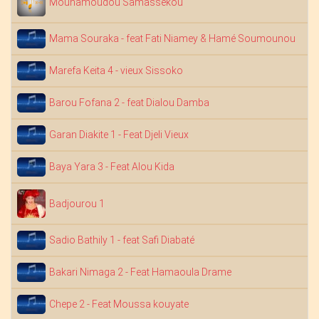
Mouhamoudou Samassekou
D
Mama Souraka - feat Fati Niamey & Hamé Soumounou
Marefa Keita 4 - vieux Sissoko
D
Barou Fofana 2 - feat Dialou Damba
Garan Diakite 1 - Feat Djeli Vieux
A
Baya Yara 3 - Feat Alou Kida
N
Badjourou 1
D
Sadio Bathily 1 - feat Safi Diabaté
Bakari Nimaga 2 - Feat Hamaoula Drame
Chepe 2 - Feat Moussa kouyate