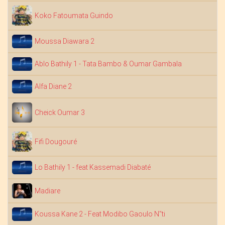
Koko Fatoumata Guindo
Moussa Diawara 2
D
Ablo Bathily 1 - Tata Bambo & Oumar Gambala
Alfa Diane 2
Cheick Oumar 3
Fifi Dougouré
D
Lo Bathily 1 - feat Kassemadi Diabaté
Madiare
Koussa Kane 2 - Feat Modibo Gaoulo N"ti