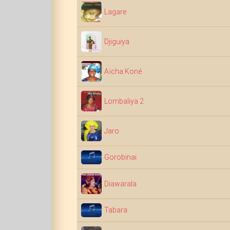
Lagare
Djiguiya
Aïcha Koné
Lombaliya 2
Jaro
Gorobinai
Diawarala
Tabara