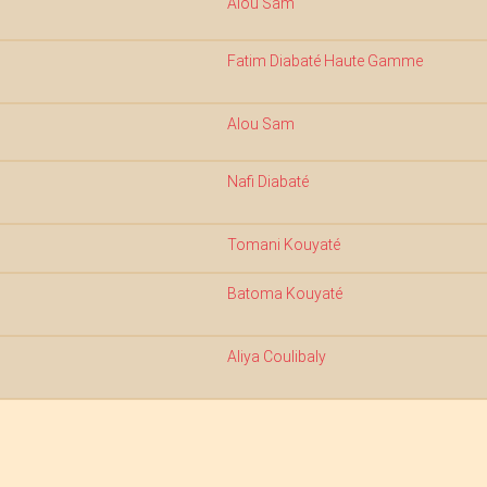
Alou Sam
Fatim Diabaté Haute Gamme
Alou Sam
Nafi Diabaté
Tomani Kouyaté
Batoma Kouyaté
Aliya Coulibaly