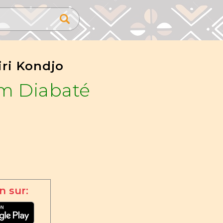
iri Kondjo
im Diabaté
n sur: