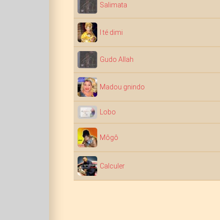
Salimata
I té dimi
Gudo Allah
Madou gnindo
Lobo
Môgô
Calculer