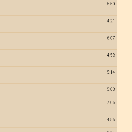
5:50
4:21
6:07
4:58
5:14
5:03
7:06
4:56