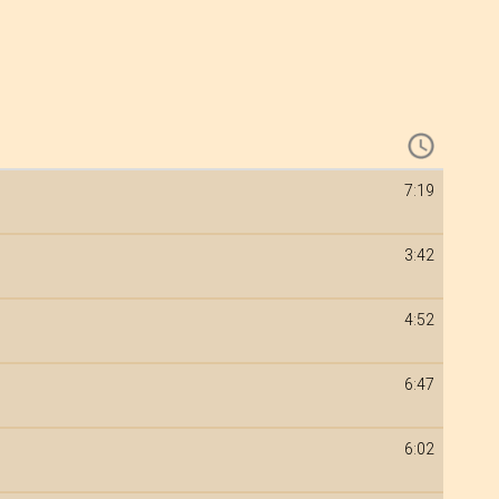
7:19
3:42
4:52
6:47
6:02