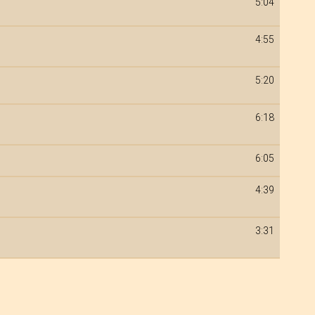
5:04
4:55
5:20
6:18
6:05
4:39
3:31