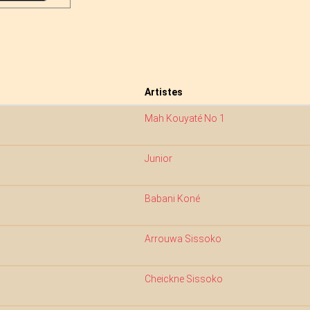
Artistes
Mah Kouyaté No 1
Junior
Babani Koné
Arrouwa Sissoko
Cheickne Sissoko