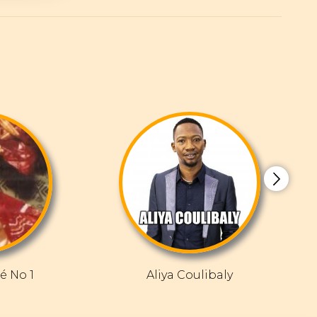
é No 1
Aliya Coulibaly