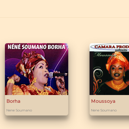
Borha
Moussoya
Nene Soumano
Nene Soumano