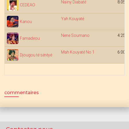
Naïny Diabaté
8:05
CEDEAO
Yah Kouyaté
Kanou
Nene Soumano
4:25
Famadeou
Mah Kouyaté No 1
6:00
Djougou té séréyé
commentaires