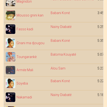
Magnidon
Babani Koné
3:45
Mousso gnini kan
Naïny Diabaté
5:25
Fasso kadi
Babani Koné
5:35
Gnani ma djougou
Batoma Kouyaté
5:07
Toungarankè
Alou Sam
5:23
Armée Mali
Babani Koné
5:22
Soyeba
Naïny Diabaté
5:18
Nakamadi