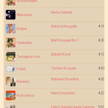
Woula kadjan
Naïny Diabaté
Massassi
Batoma Kouyaté
4:19
Bogna
Mah Kouyaté No 1
6:37
Yankadila
Babani Koné
4:13
Tamagnon son
Tomani Kouyaté
4:51
Folikè
Nahawa Doumbia
4:32
Kanawa
Nene Soumano
4:27
Kono kassi
Fatim Diabaté Haute Gamme
5:53