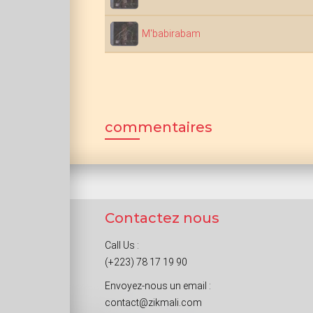
M'babirabam
commentaires
Contactez nous
Call Us :
(+223) 78 17 19 90
Envoyez-nous un email :
contact@zikmali.com