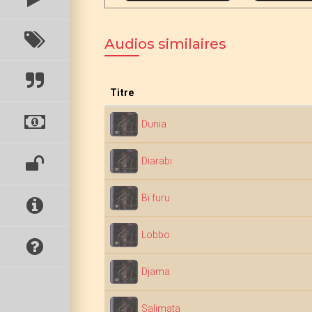
Audios similaires
Titre
Dunia
Diarabi
Bi furu
Lobbo
Djama
Salimata