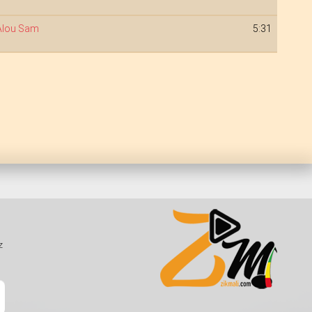
Alou Sam
5:31
z