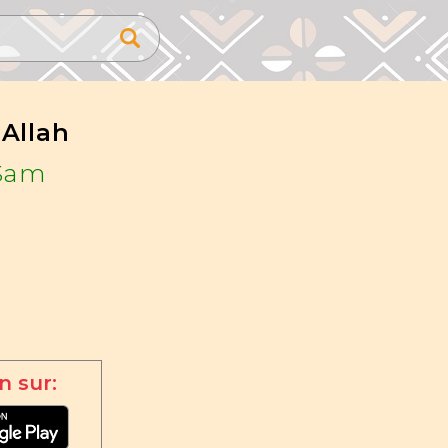
Allah
Sam
n sur: