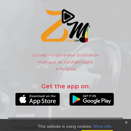
Conditions générales d'utilisation
Politique de confidencialité
À Propos
Get the app on:
x
This website is using cookies.
More info
.
© Copyright 2019, All Rights Reserved
Zikmali.com