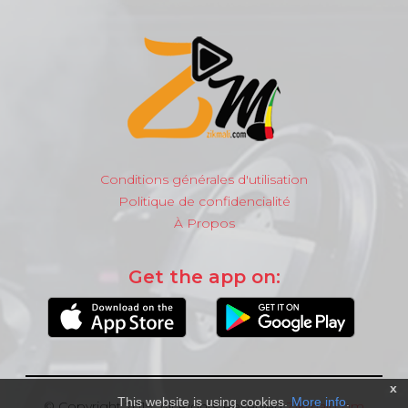
Conditions générales d'utilisation
Politique de confidencialité
À Propos
Get the app on:
x
This website is using cookies.
More info
.
© Copyright 2019, All Rights Reserved
Zikmali.com