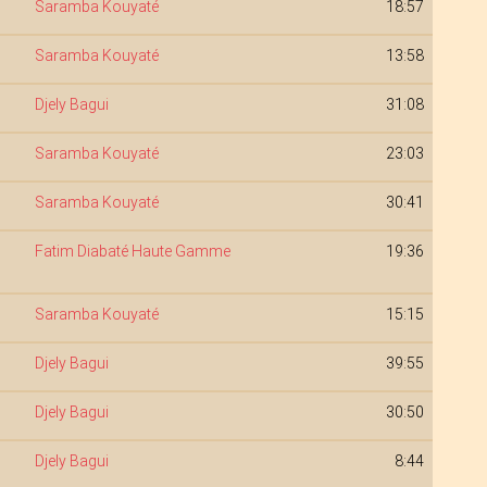
Saramba Kouyaté
18:57
Saramba Kouyaté
13:58
Djely Bagui
31:08
Saramba Kouyaté
23:03
Saramba Kouyaté
30:41
Fatim Diabaté Haute Gamme
19:36
Saramba Kouyaté
15:15
Djely Bagui
39:55
Djely Bagui
30:50
Djely Bagui
8:44