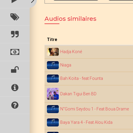
Audios similaires
Titre
Hadja Koné
Niaga
Bah Koïta - feat Founta
Dakan Tigui Ben BD
N"Gomi Seydou 1 - Feat Boua Drame
Baya Yara 4 - Feat Alou Kida