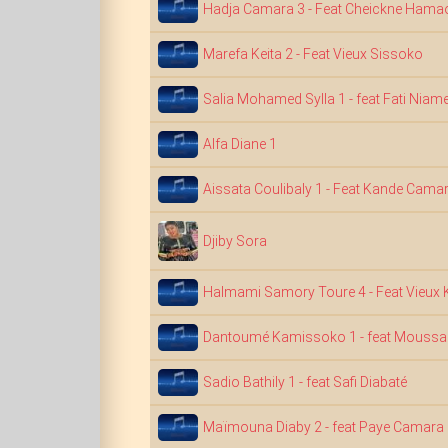
Hadja Camara 3 - Feat Cheickne Hama
Marefa Keita 2 - Feat Vieux Sissoko
Salia Mohamed Sylla 1 - feat Fati Niam
Alfa Diane 1
Aissata Coulibaly 1 - Feat Kande Cama
Djiby Sora
Halmami Samory Toure 4 - Feat Vieux 
Dantoumé Kamissoko 1 - feat Moussa 
Sadio Bathily 1 - feat Safi Diabaté
Maïmouna Diaby 2 - feat Paye Camara