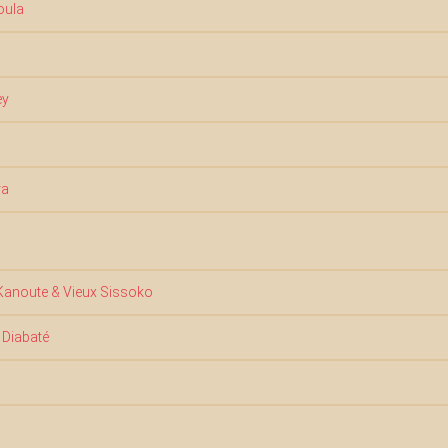
oula
ey
ra
Kanoute & Vieux Sissoko
Diabaté