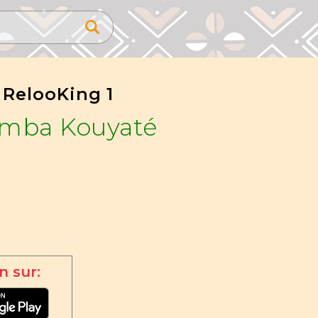
 RelooKing 1
amba Kouyaté
n sur: