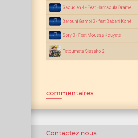
Saoudien 4 - Feat Hamaoula Drame
Barouni Gambi 3 - feat Babani Koné
Sory 3 - Feat Moussa Kouyate
Fatoumata Sissako 2
commentaires
Contactez nous