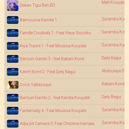
Mah Kouyaté N
Dakan Tigui Ben BD
Saramba Kouy
Bamoussa Kamite 1
Saramba Kouy
Famille Coulibaly 1 - Feat Vieux Sissoko
Saramba Kouy
Kiya Traore 1 - Feat Moussa Kouyate
Djely Bagui
Barouni Gambi 3 - feat Babani Koné
Abdoulaye Dia
Karim Boiré 2 - Feat Djely Bagui
Babani Koné
Coco Yattassaye
Djely Bagui
Barouni Gambi 2 - feat Kandia Kouyaté
Saramba Kouy
Fantamady 4 - Feat Moussa Kouyate
Saramba Kouy
Adja joli Camara 3 -Feat Checkne Hamala