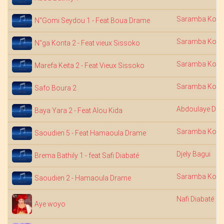
Saramba Kouy
N"Gomi Seydou 1 - Feat Boua Drame
Saramba Kouy
N"ga Konta 2 - Feat vieux Sissoko
Saramba Kouy
Marefa Keita 2 - Feat Vieux Sissoko
Saramba Kouy
Safo Boura 2
Abdoulaye Dia
Baya Yara 2 - Feat Alou Kida
Saramba Kouy
Saoudien 5 - Feat Hamaoula Drame
Djely Bagui
Brema Bathily 1 - feat Safi Diabaté
Saramba Kouy
Saoudien 2 - Hamaoula Drame
Nafi Diabaté
Aye woyo