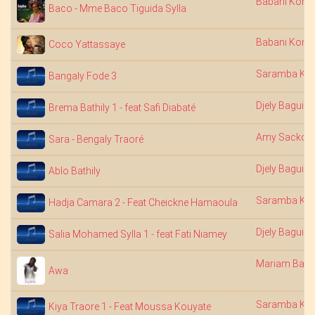
Babani Koné
Baco - Mme Baco Tiguida Sylla
Babani Koné
Coco Yattassaye
Saramba Kou
Bangaly Fode 3
Djely Bagui
Brema Bathily 1 - feat Safi Diabaté
Amy Sacko
Sara - Bengaly Traoré
Djely Bagui
Ablo Bathily
Saramba Kou
Hadja Camara 2 - Feat Cheickne Hamaoula
Djely Bagui
Salia Mohamed Sylla 1 - feat Fati Niamey
Mariam Bah
Awa
Saramba Kou
Kiya Traore 1 - Feat Moussa Kouyate