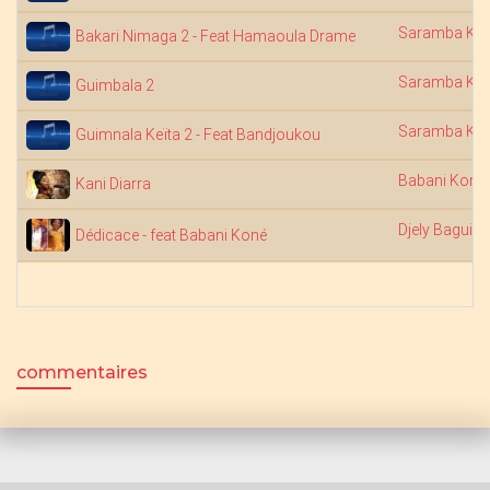
Saramba Kou
Bakari Nimaga 2 - Feat Hamaoula Drame
Saramba Kou
Guimbala 2
Saramba Kou
Guimnala Keïta 2 - Feat Bandjoukou
Babani Koné
Kani Diarra
Djely Bagui
Dédicace - feat Babani Koné
commentaires