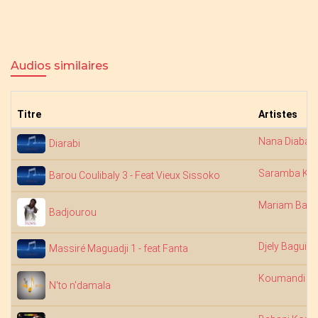
Audios similaires
Titre
Artistes
Nana Diabaté
Diarabi
Saramba Kou
Barou Coulibaly 3 - Feat Vieux Sissoko
Mariam Bah
Badjourou
Djely Bagui
Massiré Maguadji 1 - feat Fanta
Koumandi S
N'to n'damala