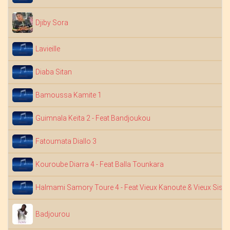
Djiby Sora
Lavieille
Diaba Sitan
Bamoussa Kamite 1
Guimnala Keïta 2 - Feat Bandjoukou
Fatoumata Diallo 3
Kouroube Diarra 4 - Feat Balla Tounkara
Halmami Samory Toure 4 - Feat Vieux Kanoute & Vieux Siss
Badjourou