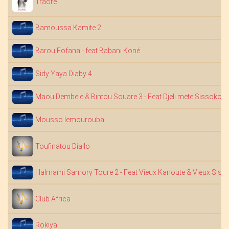
Traoré
Bamoussa Kamite 2
Barou Fofana - feat Babani Koné
Sidy Yaya Diaby 4
Maou Dembele & Bintou Souare 3 - Feat Djeli mete Sissoko
Mousso lemourouba
Toufinatou Diallo
Halmami Samory Toure 2 - Feat Vieux Kanoute & Vieux Siss
Club Africa
Rokiya