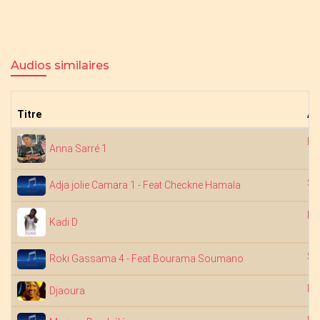
Audios similaires
Titre
Ar
Fa
Anna Sarré 1
Sa
Adja jolie Camara 1 - Feat Checkne Hamala
Ma
Kadi D
Sa
Roki Gassama 4 - Feat Bourama Soumano
Na
Djaoura