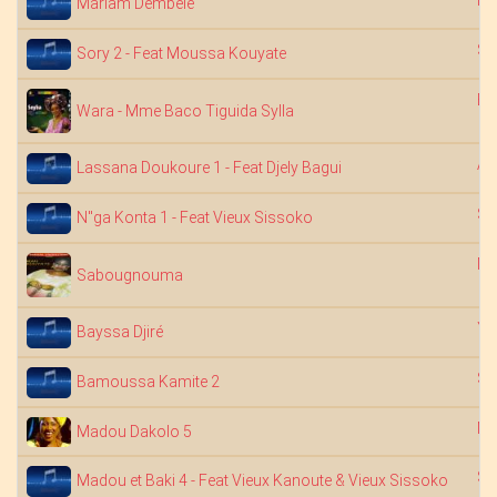
Na
Mariam Dembélé
Sa
Sory 2 - Feat Moussa Kouyate
Ba
Wara - Mme Baco Tiguida Sylla
Ab
Lassana Doukoure 1 - Feat Djely Bagui
Sa
N"ga Konta 1 - Feat Vieux Sissoko
Ma
Sabougnouma
Ya
Bayssa Djiré
Sa
Bamoussa Kamite 2
Na
Madou Dakolo 5
Sa
Madou et Baki 4 - Feat Vieux Kanoute & Vieux Sissoko