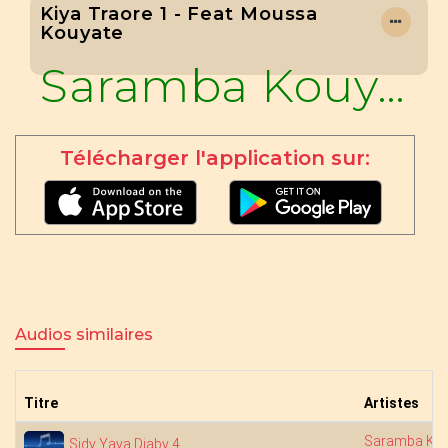
Kiya Traore 1 - Feat Moussa
Kouyate
Saramba Kouyaté
Télécharger l'application sur:
Audios similaires
Titre
Artistes
Saramba Kou
Sidy Yaya Diaby 4