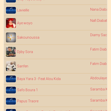
Nana Diabaté
Lavieille
Nafi Diabaté
Aye woyo
Diamy Sacko
Sakounoussa
Fatim Diaba
Djiby Sora
Fatim Diaba
Sanfen
Abdoulaye Di
Baya Yara 3 - Feat Alou Kida
Saramba Kou
Safo Boura 1
Saramba Kou
Papus Traore