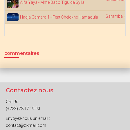
Alfa Yaya - Mme Baco Tiguida Sylla
Saramba Kou
Hadja Camara 1 - Feat Cheickne Hamaoula
commentaires
Contactez nous
Call Us :
(+223) 78 17 19 90
Envoyez-nous un email :
contact@zikmali.com