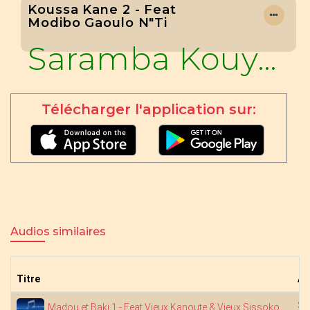
Koussa Kane 2 - Feat
Modibo Gaoulo N"ti
Saramba Kouyaté
Télécharger l'application sur:
Audios similaires
Titre
Ar
Sa
Madou et Baki 1 - Feat Vieux Kanoute & Vieux Sissoko