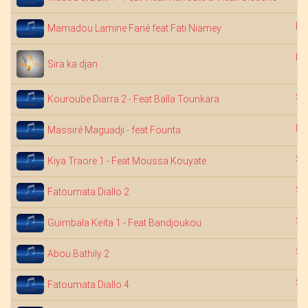
Dj
Mamadou Lamine Fané feat Fati Niamey
Ko
Sira ka djan
Sa
Kouroube Diarra 2 - Feat Balla Tounkara
Dj
Massiré Maguadji - feat Founta
Sa
Kiya Traore 1 - Feat Moussa Kouyate
Sa
Fatoumata Diallo 2
Sa
Guimbala Keïta 1 - Feat Bandjoukou
Sa
Abou Bathily 2
Sa
Fatoumata Diallo 4