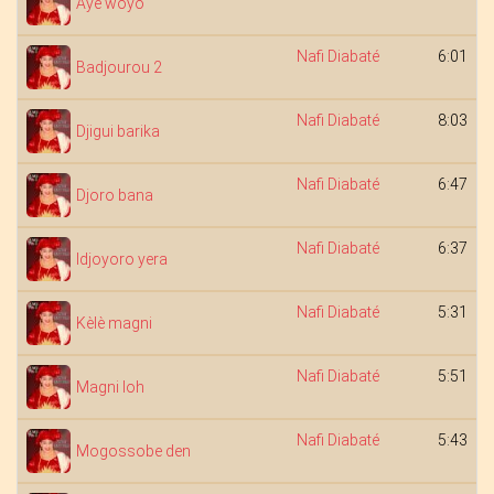
Aye woyo
Nafi Diabaté
6:01
Badjourou 2
Nafi Diabaté
8:03
Djigui barika
Nafi Diabaté
6:47
Djoro bana
Nafi Diabaté
6:37
Idjoyoro yera
Nafi Diabaté
5:31
Kèlè magni
Nafi Diabaté
5:51
Magni loh
Nafi Diabaté
5:43
Mogossobe den