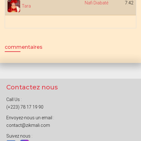
Nafi Diabaté
7:42
Tara
commentaires
Contactez nous
Call Us :
(+223) 78 17 19 90
Envoyez-nous un email :
contact@zikmali.com
Suivez nous :