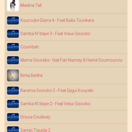
Madina Tall
Kouroube Diarra 4 - Feat Balla Tounkara
Samba N"diaye 3 - Feat Vieux Sissoko
N
Coumbati
D
Mama Souraka - feat Fati Niamey & Hamé Soumounou
Binta Berthé
Barama Sissoko 2 - Feat Djigui Kouyate
Samba N"diaye 2 - Feat Vieux Sissoko
Drissa Coulibaly
D
Sampi Tiguida 2