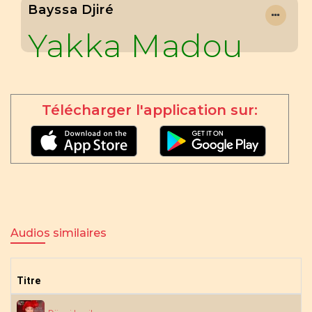
Bayssa Djiré
Yakka Madou
Télécharger l'application sur:
Audios similaires
Titre
A
N