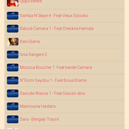
Djigui barika
Samba N"diaye 4 - Feat Vieux Sissoko
Batouli Camara 1 - Feat Checkne Hamala
Kani Diarra
Issa Sangare 2
Moussa Boucher 1 -Feat kande Camara
N"Gomi Seydou 1 - Feat Boua Drame
Daouda Wassa 1 - Feat Gaoulo alou
D
Maïmouna Haïdara
Sara - Bengaly Traoré