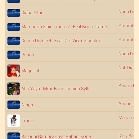
Nana Diab
Diaba Sitan
Saramba 
Mamadou Sibiri Traore 2 - Feat Boua Drame
Saramba 
Drissa Diakite 4 - Feat Djeli Vieux Sissoko
Nana Diab
Penda
Nafi Diaba
Magni loh
Babani Ko
Alfa Yaya - Mme Baco Tiguida Sylla
Abdoulaye
Niaga
Mariam B
Traoré
Djely Bagu
Barouni Gambi 2 - feat Babani Koné