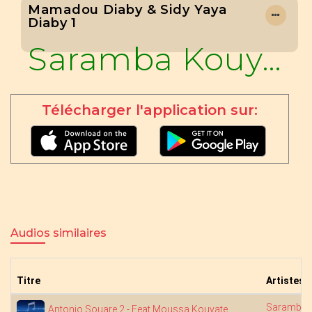
Mamadou Diaby & Sidy Yaya
Diaby 1
Saramba Kouyaté
Télécharger l'application sur:
Audios similaires
Titre
Artistes
Saramba 
Antonio Souare 2 - Feat Moussa Kouyate