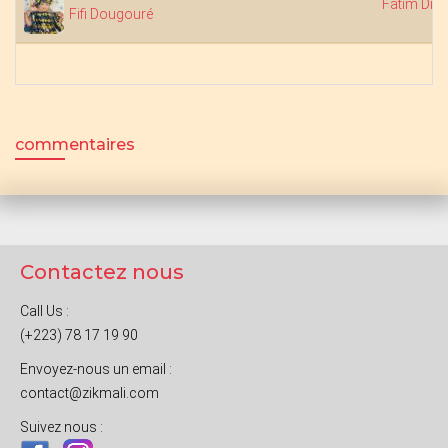
Fatim Dia
Fifi Dougouré
commentaires
Contactez nous
Call Us :
(+223) 78 17 19 90
Envoyez-nous un email :
contact@zikmali.com
Suivez nous :