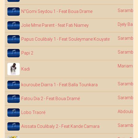
Saramba 
N"Gomi Seydou 1 - Feat Boua Drame
Djely Bagu
Jolie Mme Parent - feat Fati Niamey
Saramba 
Papus Coulibaly 1 - Feat Souleymane Kouyate
Saramba 
Papi 2
Mariam B
Kadi
Saramba 
kouroube Diarra 1 - Feat Balla Tounkara
Saramba 
Fatou Dia 2 - Feat Boua Dramé
Abdoulaye
Lobo Traoré
Saramba 
Aissata Coulibaly 2 - Feat Kande Camara