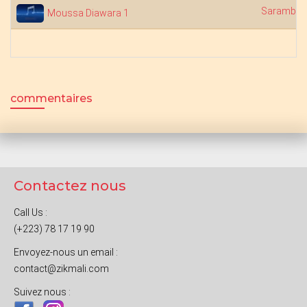
Saramba 
Moussa Diawara 1
commentaires
Contactez nous
Call Us :
(+223) 78 17 19 90
Envoyez-nous un email :
contact@zikmali.com
Suivez nous :