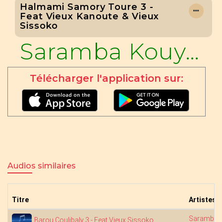
Halmami Samory Toure 3 -
Feat Vieux Kanoute & Vieux
Sissoko
Saramba Kouyaté
Télécharger l'application sur:
Audios similaires
Titre
Artistes
Saramba 
Barou Coulibaly 3 - Feat Vieux Sissoko