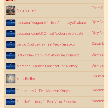
Fatim Dia
Anna Sarré 1
Djely Bagu
Lassana Dougouré 2 - feat Abdoulaye Diabaté
Djely Bagu
Lassana Koné LK 2 - feat Abdoulaye Diabaté
Saramba 
Barou Coulibaly 2 - Feat Vieux Sissoko
Djely Bagu
Djelika Diawara 2 - feat Abdoulaye Diabaté
Djely Bagu
Mamadou Lamine Fané feat Fati Niamey
Koumandi
Binta Berthé
Saramba 
Fantamady 2 - Feat Moussa Kouyate
Saramba 
Famille Coulibaly 1 - Feat Vieux Sissoko