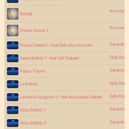
Koumandi
Baradji
Koumandi
Cheick Oumar 2
Saramba 
Drissa Diakite 5 - Feat Djeli vieux Sissoko
Djely Bagu
Sadio Bathily 1 - feat Safi Diabaté
Saramba 
Papus Traore
Djely Bagu
Lo Bathily
Djely Bagu
Lassana Dougouré 2 - feat Abdoulaye Diabaté
Saramba 
Abou Bathily 1
Saramba 
Abou Bathily 3