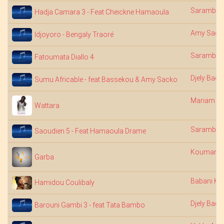
Saramba 
Hadja Camara 3 - Feat Cheickne Hamaoula
Amy Sack
Idjoyoro - Bengaly Traoré
Saramba 
Fatoumata Diallo 4
Djely Bagu
Sumu Africable - feat Bassekou & Amy Sacko
Mariam B
Wattara
Saramba 
Saoudien 5 - Feat Hamaoula Drame
Koumandi
Garba
Babani Ko
Hamidou Coulibaly
Djely Bagu
Barouni Gambi 3 - feat Tata Bambo