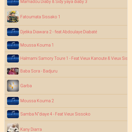
Mamadou Diaby & Sidy yaya diaby 3
Fatoumata Sissako 1
Djelika Diawara 2 - feat Abdoulaye Diabaté
Moussa Kouma 1
Halmami Samory Toure 1 - Feat Vieux Kanoute & Vieux Siss
Baba Sora - Badjuru
Garba
Moussa Kouma 2
Samba N"diaye 4 - Feat Vieux Sissoko
Kany Diarra