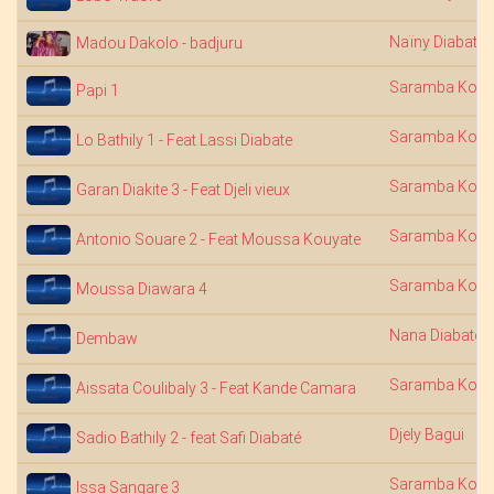
Naïny Diabaté
Madou Dakolo - badjuru
Saramba Kouy
Papi 1
Saramba Kouy
Lo Bathily 1 - Feat Lassi Diabate
Saramba Kouy
Garan Diakite 3 - Feat Djeli vieux
Saramba Kouy
Antonio Souare 2 - Feat Moussa Kouyate
Saramba Kouy
Moussa Diawara 4
Nana Diabaté
Dembaw
Saramba Kouy
Aissata Coulibaly 3 - Feat Kande Camara
Djely Bagui
Sadio Bathily 2 - feat Safi Diabaté
Saramba Kouy
Issa Sangare 3