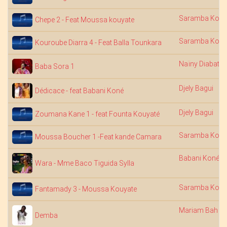
Saramba Kouy
Chepe 2 - Feat Moussa kouyate
Saramba Kouy
Kouroube Diarra 4 - Feat Balla Tounkara
Naïny Diabaté
Baba Sora 1
Djely Bagui
Dédicace - feat Babani Koné
Djely Bagui
Zoumana Kane 1 - feat Founta Kouyaté
Saramba Kouy
Moussa Boucher 1 -Feat kande Camara
Babani Koné
Wara - Mme Baco Tiguida Sylla
Saramba Kouy
Fantamady 3 - Moussa Kouyate
Mariam Bah
Demba