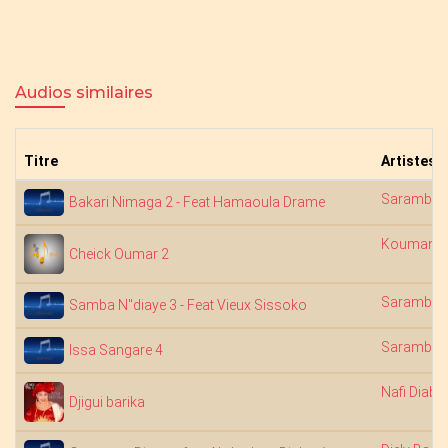
Audios similaires
Titre
Artistes
Saramba 
Bakari Nimaga 2 - Feat Hamaoula Drame
Koumandi
Cheick Oumar 2
Saramba 
Samba N"diaye 3 - Feat Vieux Sissoko
Saramba 
Issa Sangare 4
Nafi Diaba
Djigui barika