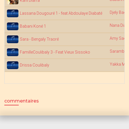
Kani Diarra
Djely Bagu
Lassana Dougouré 1 - feat Abdoulaye Diabaté
Nana Diab
Babani Koné 1
Amy Sack
Sara - Bengaly Traoré
Saramba 
FamilleCoulibaly 3 - Feat Vieux Sissoko
Yakka Ma
Drissa Coulibaly
commentaires