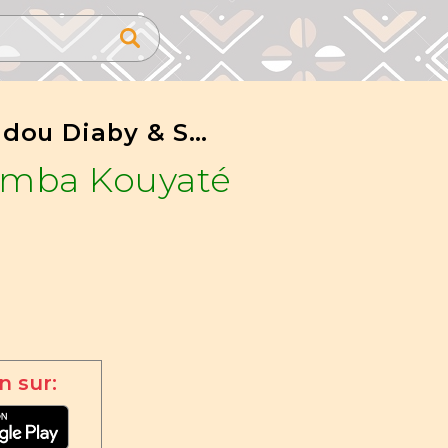
Mamadou Diaby & Sidy Yaya Diaby 4
amba Kouyaté
n sur: