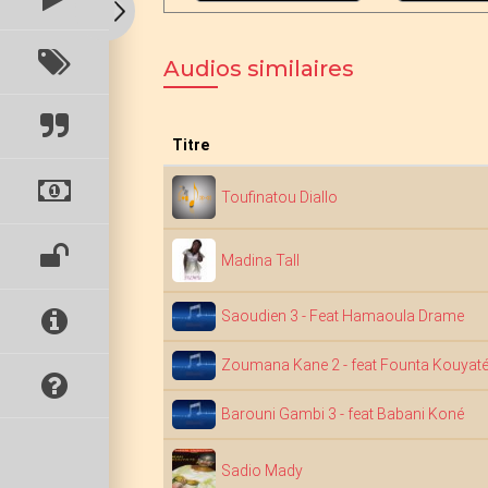
Audios similaires
Titre
Toufinatou Diallo
Madina Tall
Saoudien 3 - Feat Hamaoula Drame
Zoumana Kane 2 - feat Founta Kouyat
Barouni Gambi 3 - feat Babani Koné
Sadio Mady