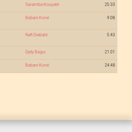
Saramba Kouyaté
25:33
Babani Koné
9:08
Nafi Diabaté
5:43
Djely Bagui
21:01
Babani Koné
24:48