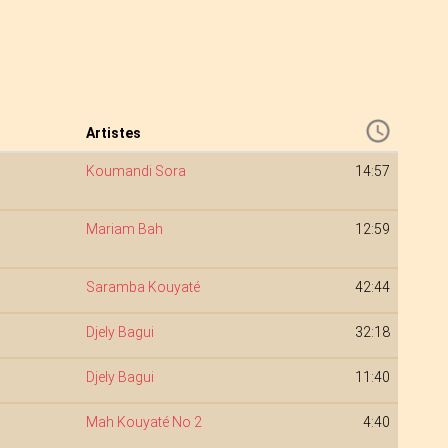
Artistes
Koumandi Sora
14:57
Mariam Bah
12:59
Saramba Kouyaté
42:44
Djely Bagui
32:18
Djely Bagui
11:40
Mah Kouyaté No 2
4:40