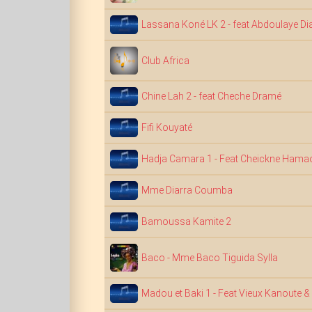
Lassana Koné LK 2 - feat Abdoulaye Di
Club Africa
Chine Lah 2 - feat Cheche Dramé
Fifi Kouyaté
Hadja Camara 1 - Feat Cheickne Hama
Mme Diarra Coumba
Bamoussa Kamite 2
Baco - Mme Baco Tiguida Sylla
Madou et Baki 1 - Feat Vieux Kanoute &