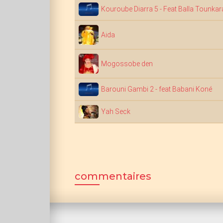
Kouroube Diarra 5 - Feat Balla Tounkar
Aida
Mogossobe den
Barouni Gambi 2 - feat Babani Koné
Yah Seck
commentaires