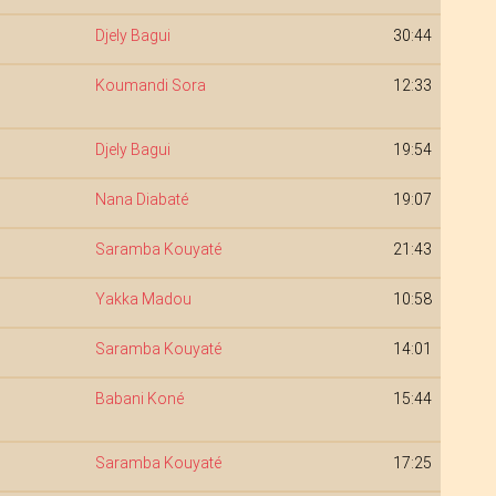
Djely Bagui
30:44
Koumandi Sora
12:33
Djely Bagui
19:54
Nana Diabaté
19:07
Saramba Kouyaté
21:43
Yakka Madou
10:58
Saramba Kouyaté
14:01
Babani Koné
15:44
Saramba Kouyaté
17:25