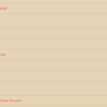
abaté
oula
 Vieux Sissoko