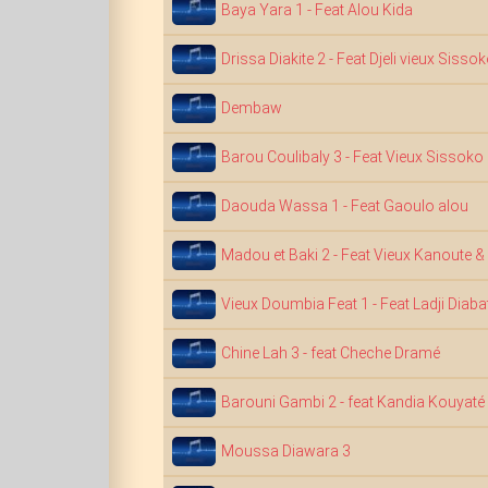
Baya Yara 1 - Feat Alou Kida
Drissa Diakite 2 - Feat Djeli vieux Sisso
Dembaw
Barou Coulibaly 3 - Feat Vieux Sissoko
Daouda Wassa 1 - Feat Gaoulo alou
Madou et Baki 2 - Feat Vieux Kanoute &
Vieux Doumbia Feat 1 - Feat Ladji Diaba
Chine Lah 3 - feat Cheche Dramé
Barouni Gambi 2 - feat Kandia Kouyaté
Moussa Diawara 3