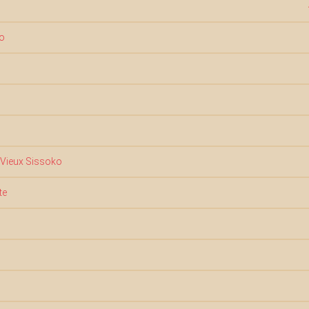
ko
 Vieux Sissoko
te