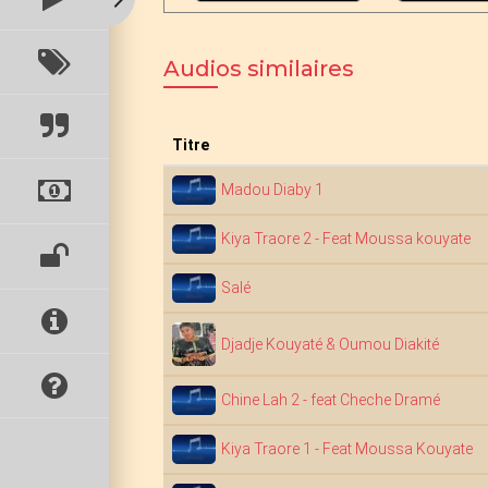
Audios similaires
Titre
Madou Diaby 1
Kiya Traore 2 - Feat Moussa kouyate
Salé
Djadje Kouyaté & Oumou Diakité
Chine Lah 2 - feat Cheche Dramé
Kiya Traore 1 - Feat Moussa Kouyate