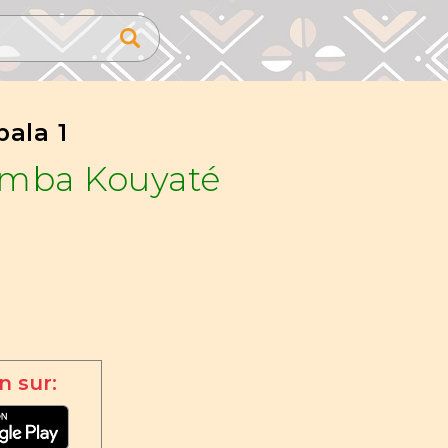
ala 1
amba Kouyaté
n sur: