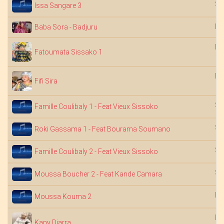
Sa
Issa Sangare 3
Na
Baba Sora - Badjuru
Fa
Fatoumata Sissako 1
Ba
Fifi Sira
Sa
Famille Coulibaly 1 - Feat Vieux Sissoko
Sa
Roki Gassama 1 - Feat Bourama Soumano
Sa
Famille Coulibaly 2 - Feat Vieux Sissoko
Sa
Moussa Boucher 2 - Feat Kande Camara
Dj
Moussa Kouma 2
Fa
Kany Diarra