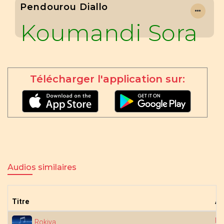
Pendourou Diallo
Koumandi Sora
Télécharger l'application sur:
Audios similaires
Titre
Ar
Na
Rokiya