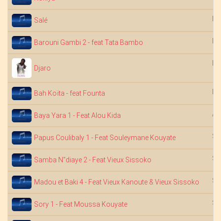
Na
Salé
Dj
Barouni Gambi 2 - feat Tata Bambo
Ma
Djaro
Dj
Bah Koïta - feat Founta
Ab
Baya Yara 1 - Feat Alou Kida
Sa
Papus Coulibaly 1 - Feat Souleymane Kouyate
Sa
Samba N"diaye 2 - Feat Vieux Sissoko
Sa
Madou et Baki 4 - Feat Vieux Kanoute & Vieux Sissoko
Sa
Sory 1 - Feat Moussa Kouyate