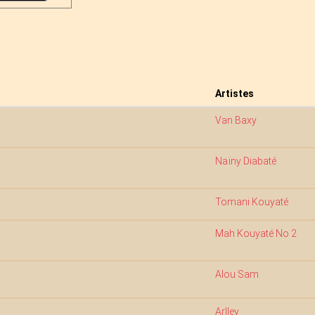
Artistes
Van Baxy
Naïny Diabaté
Tomani Kouyaté
Mah Kouyaté No 2
Alou Sam
Arlley