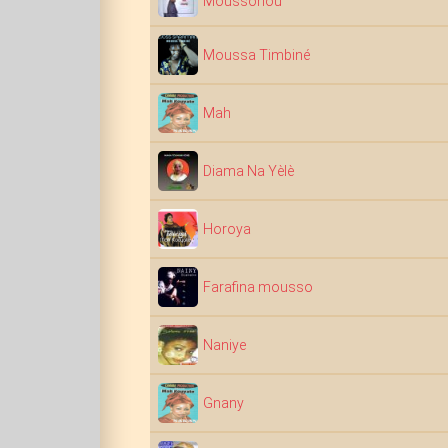
Moussohou
Moussa Timbiné
Mah
Diama Na Yèlè
Horoya
Farafina mousso
Naniye
Gnany