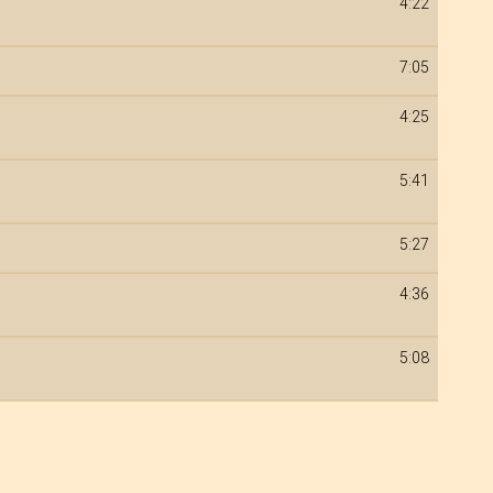
4:22
7:05
4:25
5:41
5:27
4:36
5:08