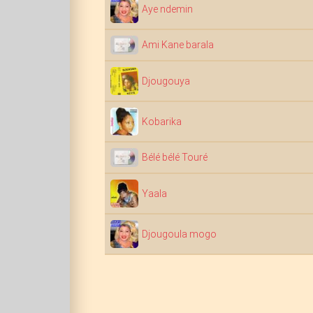
Aye ndemin
Ami Kane barala
Djougouya
Kobarika
Bélé bélé Touré
Yaala
Djougoula mogo