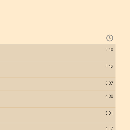
2:40
6:42
6:37
4:30
5:31
4:17