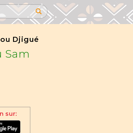
ou Djigué
u Sam
n sur: