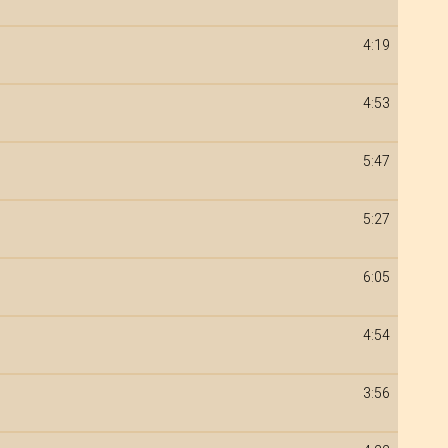
4:19
4:53
5:47
5:27
6:05
4:54
3:56