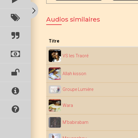
Audios similaires
Titre
VS les Traoré
Allah kisson
Groupe Lumière
Wara
M'babirabam