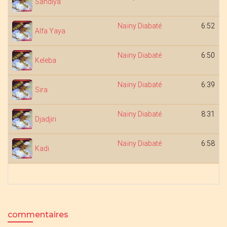
Sandiya
Naïny Diabaté
6:52
Alfa Yaya
Naïny Diabaté
6:50
Keleba
Naïny Diabaté
6:39
Sira
Naïny Diabaté
8:31
Djadjiri
Naïny Diabaté
6:58
Kadi
commentaires