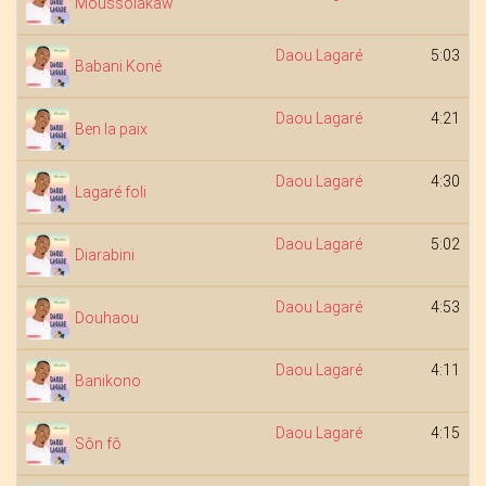
Moussolakaw
Daou Lagaré
5:03
Babani Koné
Daou Lagaré
4:21
Ben la paix
Daou Lagaré
4:30
Lagaré foli
Daou Lagaré
5:02
Diarabini
Daou Lagaré
4:53
Douhaou
Daou Lagaré
4:11
Banikono
Daou Lagaré
4:15
Sôn fô