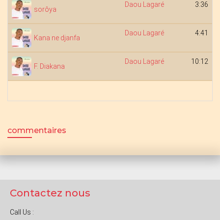
Daou Lagaré
3:36
sorôya
Daou Lagaré
4:41
Kana ne djanfa
Daou Lagaré
10:12
F. Diakana
commentaires
Contactez nous
Call Us :