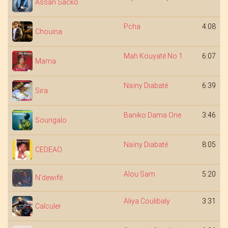
Assan Sacko
Pcha
4:08
Chouina
Mah Kouyaté No 1
6:07
Mama
Naïny Diabaté
6:39
Sira
Baniko Dama One
3:46
Soungalo
Naïny Diabaté
8:05
CEDEAO
Alou Sam
5:20
N'dewifè
Aliya Coulibaly
3:31
Calculer