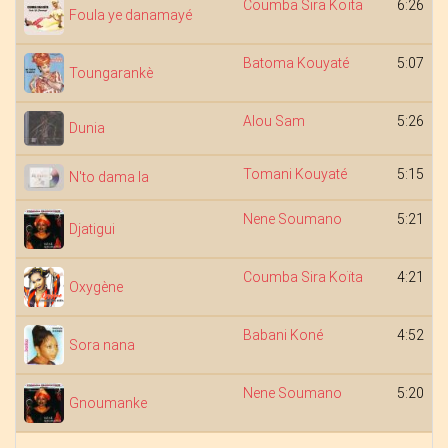
Coumba Sira Koïta
6:26
Foula ye danamayé
Batoma Kouyaté
5:07
Toungarankè
Alou Sam
5:26
Dunia
Tomani Kouyaté
5:15
N'to dama la
Nene Soumano
5:21
Djatigui
Coumba Sira Koïta
4:21
Oxygène
Babani Koné
4:52
Sora nana
Nene Soumano
5:20
Gnoumanke