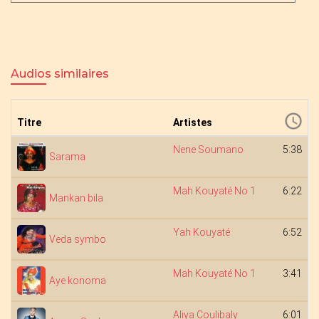
Audios similaires
Titre
Artistes
Nene Soumano
5:38
Sarama
Mah Kouyaté No 1
6:22
Mankan bila
Yah Kouyaté
6:52
Veda symbo
Mah Kouyaté No 1
3:41
Aye konoma
Aliya Coulibaly
6:01