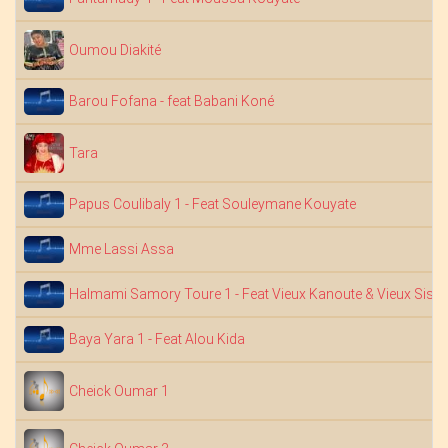
Oumou Diakité
Barou Fofana - feat Babani Koné
Tara
Papus Coulibaly 1 - Feat Souleymane Kouyate
Mme Lassi Assa
Halmami Samory Toure 1 - Feat Vieux Kanoute & Vieux Siss
Baya Yara 1 - Feat Alou Kida
Cheick Oumar 1