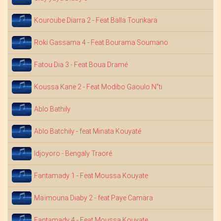
Kouroube Diarra 2 - Feat Balla Tounkara
Roki Gassama 4 - Feat Bourama Soumano
Fatou Dia 3 - Feat Boua Dramé
Koussa Kane 2 - Feat Modibo Gaoulo N"ti
Ablo Bathily
Ablo Batchily - feat Minata Kouyaté
Idjoyoro - Bengaly Traoré
Fantamady 1 - Feat Moussa Kouyate
Maïmouna Diaby 2 - feat Paye Camara
Fantamady 4 - Feat Moussa Kouyate