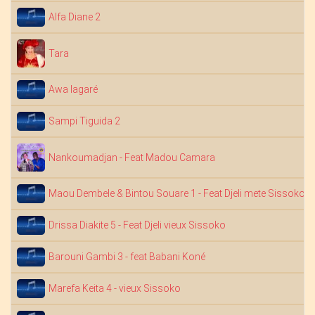
Alfa Diane 2
Tara
Awa lagaré
Sampi Tiguida 2
Nankoumadjan - Feat Madou Camara
Maou Dembele & Bintou Souare 1 - Feat Djeli mete Sissoko
Drissa Diakite 5 - Feat Djeli vieux Sissoko
Barouni Gambi 3 - feat Babani Koné
Marefa Keita 4 - vieux Sissoko