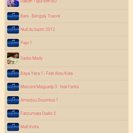
Dakan Tigui Ben BD
Bani - Bengaly Traoré
Nuit du bazin 2012
Papi 1
Sadio Mady
Baya Yara 1 - Feat Alou Kida
Massiré Maguadji 3 - feat Fanta
Amadou Doumbia 1
Fatoumata Diallo 2
Mafi Keïta