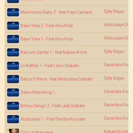
Djely Bagui
Maïmouna Diaby 2 - feat Paye Camara
Abdoulaye Diab
Baya Yara 2 - Feat Alou Kida
Abdoulaye Diab
Baya Yara 1 - Feat Alou Kida
Djely Bagui
Barouni Gambi 1 - feat Babani Koné
Saramba Kouy
Lo Bathily 1 - Feat Lassi Diabate
Djely Bagui
Barou Fofana - feat Abdoulaye Diabaté
Saramba Kouy
Salon RelooKing 1
Saramba Kouy
Bintou Dango 2 - Feat Ladji Diabate
Saramba Kouy
Abdoulaye 1 - Feat Demba Kouyate
Babani Koné
Coco Yattassaye