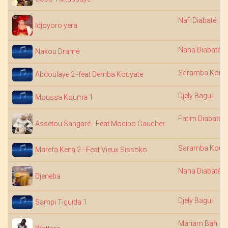
Nafi Diabaté
Idjoyoro yera
Nana Diabaté
Nakou Dramé
Saramba Kouy
Abdoulaye 2 -feat Demba Kouyate
Djely Bagui
Moussa Kouma 1
Fatim Diabaté
Assetou Sangaré - Feat Modibo Gaucher
Saramba Kouy
Marefa Keita 2 - Feat Vieux Sissoko
Nana Diabaté
Djeneba
Djely Bagui
Sampi Tiguida 1
Mariam Bah