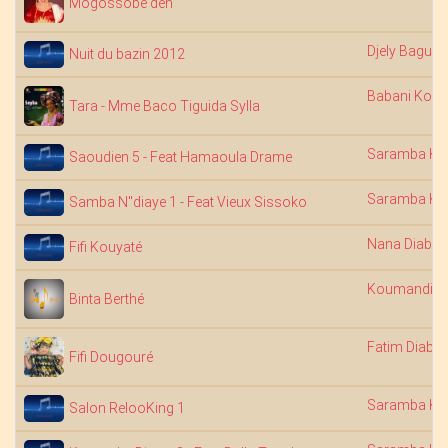
Mogossobe den
Djely Bagui
Nuit du bazin 2012
Babani Koné
Tara - Mme Baco Tiguida Sylla
Saramba Ko
Saoudien 5 - Feat Hamaoula Drame
Saramba Ko
Samba N"diaye 1 - Feat Vieux Sissoko
Nana Diabat
Fifi Kouyaté
Koumandi S
Binta Berthé
Fatim Diaba
Fifi Dougouré
Saramba Ko
Salon RelooKing 1