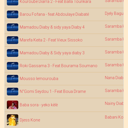
Saramba Ko
Kouroube Diarra 2 - Feat Balla Tounkara
Djely Bagui
Barou Fofana - feat Abdoulaye Diabaté
Saramba Ko
Mamadou Diaby & sidy yaya Diaby 4
Saramba Ko
Marefa Keita 2 - Feat Vieux Sissoko
Saramba Ko
Mamadou Diaby & Sidy yaya diaby 3
Saramba Ko
Roki Gassama 3 - Feat Bourama Soumano
Nana Diabat
Mousso lemourouba
Saramba Ko
N"Gomi Seydou 1 - Feat Boua Drame
Naïny Diabat
Baba sora - yeko kèlè
Babani Koné
Djess Kone