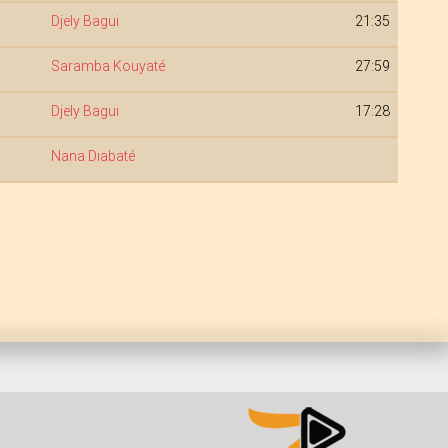
Djely Bagui
21:35
Saramba Kouyaté
27:59
Djely Bagui
17:28
Nana Diabaté