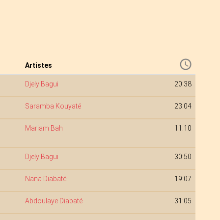
Artistes
Djely Bagui
20:38
Saramba Kouyaté
23:04
Mariam Bah
11:10
Djely Bagui
30:50
Nana Diabaté
19:07
Abdoulaye Diabaté
31:05