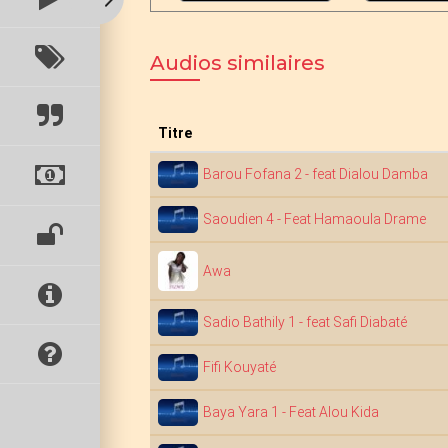
Audios similaires
Titre
Barou Fofana 2 - feat Dialou Damba
Saoudien 4 - Feat Hamaoula Drame
Awa
Sadio Bathily 1 - feat Safi Diabaté
Fifi Kouyaté
Baya Yara 1 - Feat Alou Kida