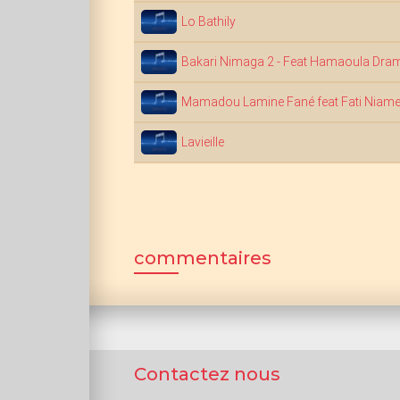
Lo Bathily
Bakari Nimaga 2 - Feat Hamaoula Dra
Mamadou Lamine Fané feat Fati Niam
Lavieille
commentaires
Contactez nous