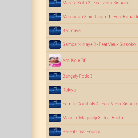
Marefa Keita 3 - Feat vieux Sissoko
Mamadou Sibiri Traore 1 - Feat Boua 
Balimaya
Samba N"diaye 3 - Feat Vieux Sissoko
Ami Kole Fifi
Bangaly Fode 3
Rokiya
Famille Coulibaly 4 - Feat Vieux Sissok
Massiré Maguadji 3 - feat Fanta
Parent - feat Founta