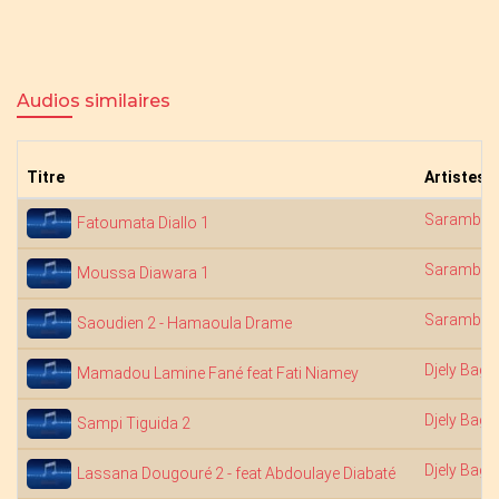
Audios similaires
Titre
Artistes
Saramba 
Fatoumata Diallo 1
Saramba 
Moussa Diawara 1
Saramba 
Saoudien 2 - Hamaoula Drame
Djely Bagu
Mamadou Lamine Fané feat Fati Niamey
Djely Bagu
Sampi Tiguida 2
Djely Bagu
Lassana Dougouré 2 - feat Abdoulaye Diabaté