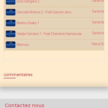
Saramba 
Issa Sangare 2
Saramba 
Daouda Wassa 2 - Feat Gaoulo alou
Saramba 
Madou Diaby 1
Saramba 
Hadja Camara 1 - Feat Cheickne Hamaoula
Nana Diab
Mamou
commentaires
Contactez nous