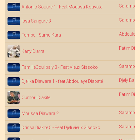
Saramba 
Antonio Souare 1 - Feat Moussa Kouyate
Saramba 
Issa Sangare 3
Abdoulaye
Tamba - Sumu Kura
Fatim Dia
Kany Diarra
Saramba 
FamilleCoulibaly 3 - Feat Vieux Sissoko
Djely Bagu
Djelika Diawara 1 - feat Abdoulaye Diabaté
Fatim Dia
Oumou Diakité
Saramba 
Moussa Diawara 2
Saramba 
Drissa Diakite 5 - Feat Djeli vieux Sissoko