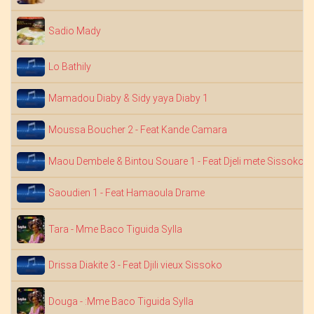
Sadio Mady
Lo Bathily
Mamadou Diaby & Sidy yaya Diaby 1
Moussa Boucher 2 - Feat Kande Camara
Maou Dembele & Bintou Souare 1 - Feat Djeli mete Sissoko
Saoudien 1 - Feat Hamaoula Drame
Tara - Mme Baco Tiguida Sylla
Drissa Diakite 3 - Feat Djili vieux Sissoko
Douga - :Mme Baco Tiguida Sylla