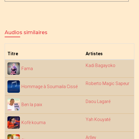
Audios similaires
Titre
Artistes
Kadi Bagayoko
4:
Fama
Roberto Magic Sapeur
6:
Hommage à Soumaila Cissé
Daou Lagaré
4:
Ben la paix
Yah Kouyaté
4:
Kofè kouma
Arlley
5: