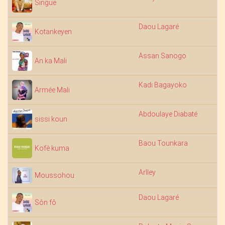
Singue
Daou Lagaré
4:
Kotankeyen
Assan Sanogo
4:
An ka Mali
Kadi Bagayoko
3:
Armée Mali
Abdoulaye Diabaté
5:
sissi koun
Baou Tounkara
4:
Kofè kuma
Arlley
4:
Moussohou
Daou Lagaré
4:
Sôn fô