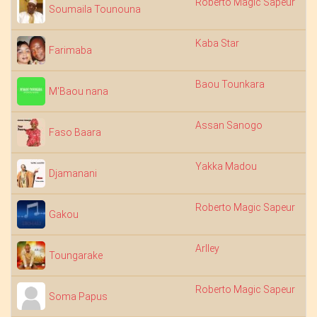
Roberto Magic Sapeur
5:
Soumaila Tounouna
Kaba Star
4:
Farimaba
Baou Tounkara
3:
M'Baou nana
Assan Sanogo
4:
Faso Baara
Yakka Madou
6:
Djamanani
Roberto Magic Sapeur
5:
Gakou
Arlley
4:
Toungarake
Roberto Magic Sapeur
5:
Soma Papus