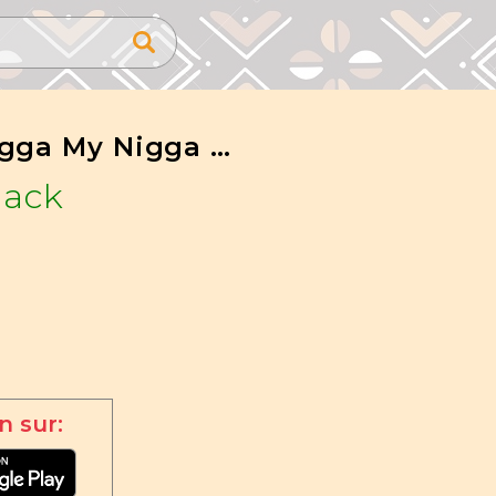
My Nigga My Nigga Feat Mr Tons
ack
n sur: