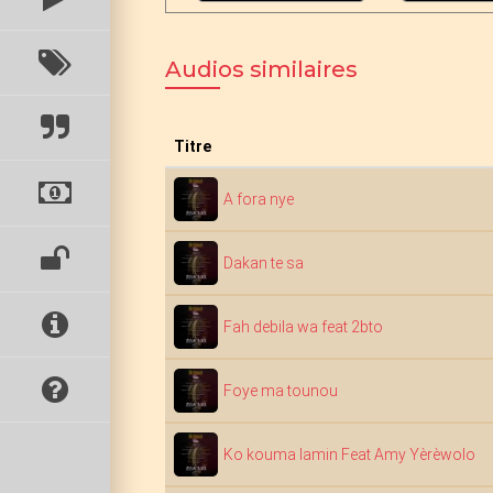
Audios similaires
Titre
A fora nye
Dakan te sa
Fah debila wa feat 2bto
Foye ma tounou
Ko kouma lamin Feat Amy Yèrèwolo