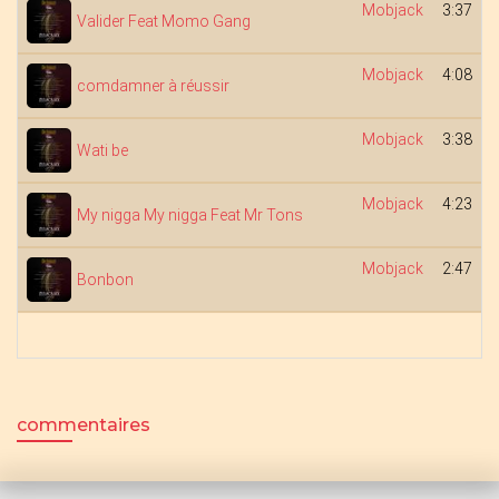
Mobjack
3:37
Valider Feat Momo Gang
Mobjack
4:08
comdamner à réussir
Mobjack
3:38
Wati be
Mobjack
4:23
My nigga My nigga Feat Mr Tons
Mobjack
2:47
Bonbon
commentaires