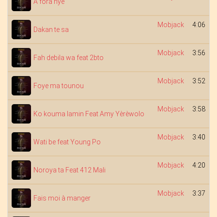
A fora nye
Mobjack
4:06
Dakan te sa
Mobjack
3:56
Fah debila wa feat 2bto
Mobjack
3:52
Foye ma tounou
Mobjack
3:58
Ko kouma lamin Feat Amy Yèrèwolo
Mobjack
3:40
Wati be feat Young Po
Mobjack
4:20
Noroya ta Feat 412 Mali
Mobjack
3:37
Fais moi à manger