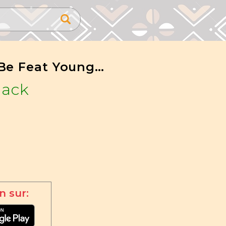
Wati Be Feat Young Po
ack
n sur: