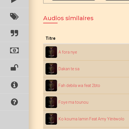
Audios similaires
Titre
A fora nye
Dakan te sa
Fah debila wa feat 2bto
Foye ma tounou
Ko kouma lamin Feat Amy Yèrèwolo