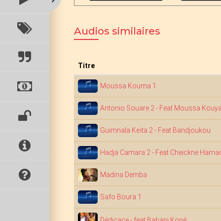
Audios similaires
Titre
Moussa Kouma 1
Antonio Souare 2 - Feat Moussa Kouya
Guimnala Keïta 2 - Feat Bandjoukou
Hadja Camara 2 - Feat Cheickne Hama
Madina Demba
Safo Boura 1
Dédicace - feat Babani Koné