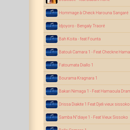
Hommage à Cheick Harouna Sangaré
Idjoyoro - Bengaly Traoré
Bah Koïta - feat Founta
Batouli Camara 1 - Feat Checkne Hama
Fatoumata Diallo 1
Bourama Kragnara 1
Bakari Nimaga 1 - Feat Hamaoula Dra
Drissa Diakite 1 Feat Djeli vieux sissoko
Samba N"diaye 1 - Feat Vieux Sissoko