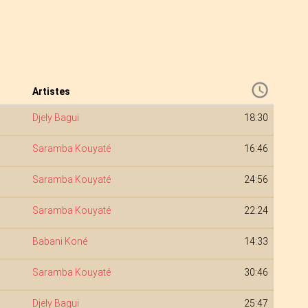
Artistes
Djely Bagui
18:30
Saramba Kouyaté
16:46
Saramba Kouyaté
24:56
Saramba Kouyaté
22:24
Babani Koné
14:33
Saramba Kouyaté
30:46
Djely Bagui
25:47