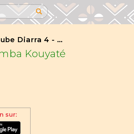
Kouroube Diarra 4 - Feat Balla Tounkara
amba Kouyaté
n sur: