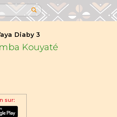
Yaya Diaby 3
amba Kouyaté
n sur: