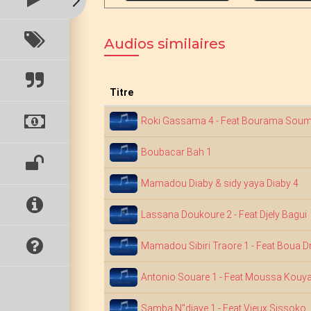
Audios similaires
Titre
Roki Gassama 4 - Feat Bourama Sou
Boubacar Bah 1
Mamadou Diaby & sidy yaya Diaby 4
Lassana Doukoure 2 - Feat Djely Bagui
Mamadou Sibiri Traore 1 - Feat Boua 
Antonio Souare 1 - Feat Moussa Kouya
Samba N"diaye 1 - Feat Vieux Sissoko