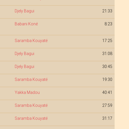
Djely Bagui
21:33
Babani Koné
8:23
Saramba Kouyaté
17:25
Djely Bagui
31:08
Djely Bagui
30:45
Saramba Kouyaté
19:30
Yakka Madou
40:41
Saramba Kouyaté
27:59
Saramba Kouyaté
31:17