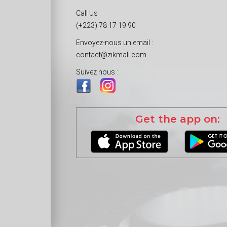
Call Us :
(+223) 78 17 19 90
Envoyez-nous un email :
contact@zikmali.com
Suivez nous :
Get the app on: