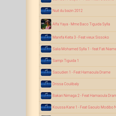
Nuit du bazin 2012
Alfa Yaya - Mme Baco Tiguida Sylla
Marefa Keita 3 - Feat vieux Sissoko
Salia Mohamed Sylla 1 - feat Fati Niam
Sampi Tiguida 1
Saoudien 1 - Feat Hamaoula Drame
Drissa Coulibaly
Bakari Nimaga 2 - Feat Hamaoula Dra
Koussa Kane 1 - Feat Gaoulo Modibo N