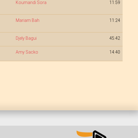
Koumandi Sora
11:59
Mariam Bah
11:24
Djely Bagui
45:42
Amy Sacko
14:40