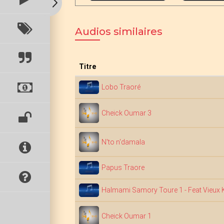
Audios similaires
Titre
Lobo Traoré
Cheick Oumar 3
N'to n'damala
Papus Traore
Halmami Samory Toure 1 - Feat Vieux 
Cheick Oumar 1