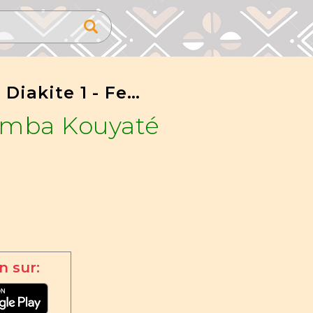
Garan Diakite 1 - Feat Djeli Vieux
amba Kouyaté
n sur: