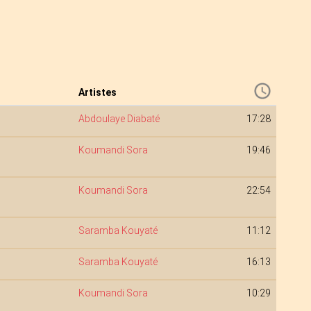
Artistes
Abdoulaye Diabaté
17:28
Koumandi Sora
19:46
Koumandi Sora
22:54
Saramba Kouyaté
11:12
Saramba Kouyaté
16:13
Koumandi Sora
10:29