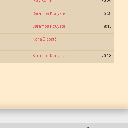
Djely Bagui
30:29
Saramba Kouyaté
15:58
Saramba Kouyaté
8:43
Nana Diabaté
Saramba Kouyaté
20:18