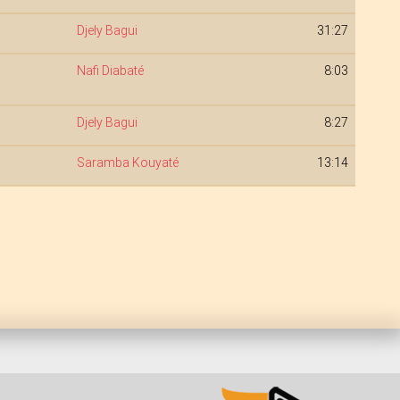
Djely Bagui
31:27
Nafi Diabaté
8:03
Djely Bagui
8:27
Saramba Kouyaté
13:14