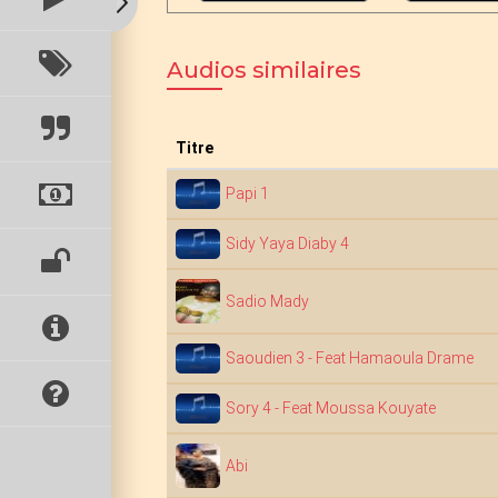
Audios similaires
Titre
Papi 1
Sidy Yaya Diaby 4
Sadio Mady
Saoudien 3 - Feat Hamaoula Drame
Sory 4 - Feat Moussa Kouyate
Abi