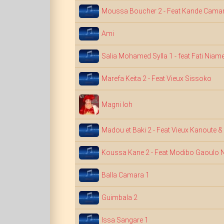
Moussa Boucher 2 - Feat Kande Cama
Ami
Salia Mohamed Sylla 1 - feat Fati Niam
Marefa Keita 2 - Feat Vieux Sissoko
Magni loh
Madou et Baki 2 - Feat Vieux Kanoute &
Koussa Kane 2 - Feat Modibo Gaoulo N
Balla Camara 1
Guimbala 2
Issa Sangare 1