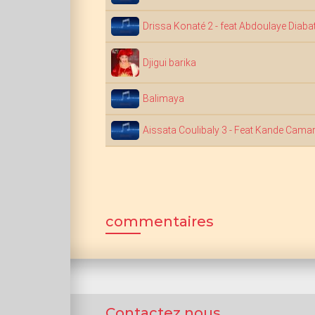
Drissa Konaté 2 - feat Abdoulaye Diaba
Djigui barika
Balimaya
Aissata Coulibaly 3 - Feat Kande Cama
commentaires
Contactez nous