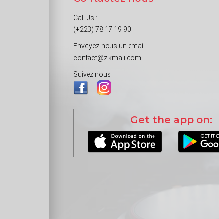
Call Us :
(+223) 78 17 19 90
Envoyez-nous un email :
contact@zikmali.com
Suivez nous :
Get the app on: