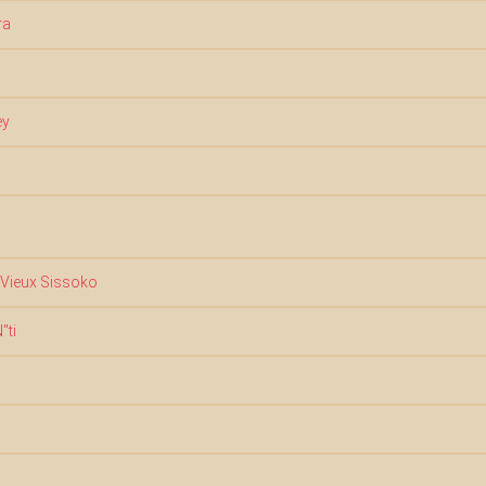
ra
ey
 Vieux Sissoko
"ti