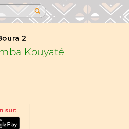
Boura 2
amba Kouyaté
n sur: