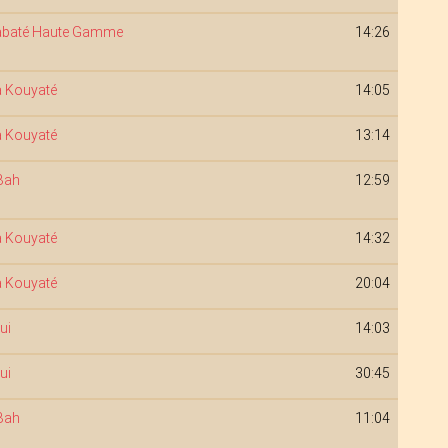
iabaté Haute Gamme
14:26
 Kouyaté
14:05
 Kouyaté
13:14
Bah
12:59
 Kouyaté
14:32
 Kouyaté
20:04
ui
14:03
ui
30:45
Bah
11:04