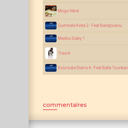
Mogo Néné
Guimnala Keïta 2 - Feat Bandjoukou
Madou Diaby 1
Traoré
Kouroube Diarra 4 - Feat Balla Tounkar
commentaires