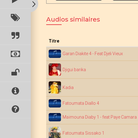
Audios similaires
Titre
Garan Diakite 4 - Feat Djeli Vieux
Djigui barika
Kadia
Fatoumata Diallo 4
Maïmouna Diaby 1 - feat Paye Camara
Fatoumata Sissako 1