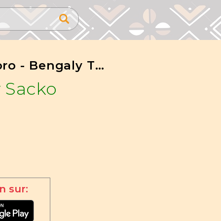
Idjoyoro - Bengaly Traoré
 Sacko
n sur: