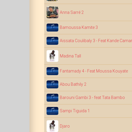
Anna Sarré 2
Bamoussa Kamite 3
Aissata Coulibaly 3 - Feat Kande Cama
Madina Tall
Fantamady 4 - Feat Moussa Kouyate
Abou Bathily 2
Barouni Gambi 3 - feat Tata Bambo
Sampi Tiguida 1
Djaro