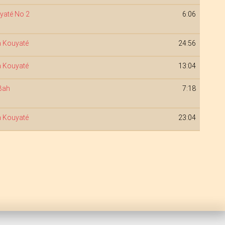
yaté No 2
6:06
 Kouyaté
24:56
 Kouyaté
13:04
Bah
7:18
 Kouyaté
23:04