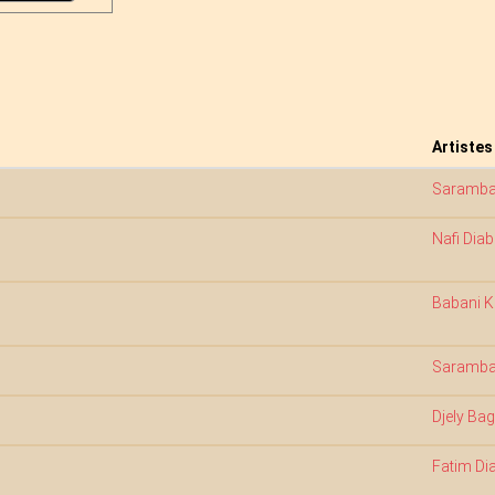
Artistes
Saramba
Nafi Diab
Babani 
Saramba
Djely Bag
Fatim D