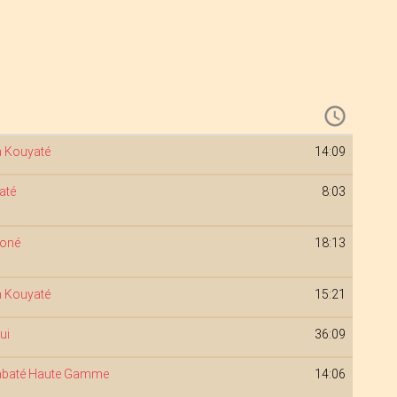
 Kouyaté
14:09
até
8:03
Koné
18:13
 Kouyaté
15:21
ui
36:09
iabaté Haute Gamme
14:06