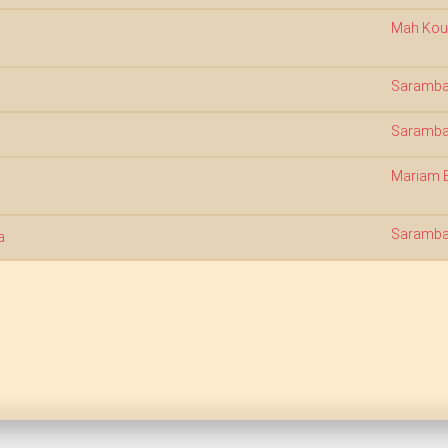
Mah Kou
Saramba
Saramba
Mariam 
Saramba
a