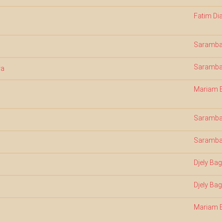
Fatim D
Saramba
Saramba
ra
Mariam 
Saramba
Saramba
Djely Bag
Djely Bag
Mariam 