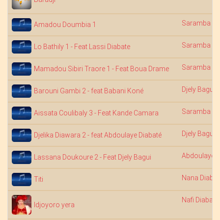
Saramba Ko
Amadou Doumbia 1
Saramba Ko
Lo Bathily 1 - Feat Lassi Diabate
Saramba Ko
Mamadou Sibiri Traore 1 - Feat Boua Drame
Djely Bagui
Barouni Gambi 2 - feat Babani Koné
Saramba Ko
Aissata Coulibaly 3 - Feat Kande Camara
Djely Bagui
Djelika Diawara 2 - feat Abdoulaye Diabaté
Abdoulaye D
Lassana Doukoure 2 - Feat Djely Bagui
Nana Diabat
Titi
Nafi Diabaté
Idjoyoro yera