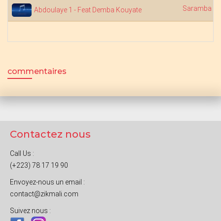
Saramba Ko
Abdoulaye 1 - Feat Demba Kouyate
commentaires
Contactez nous
Call Us :
(+223) 78 17 19 90
Envoyez-nous un email :
contact@zikmali.com
Suivez nous :