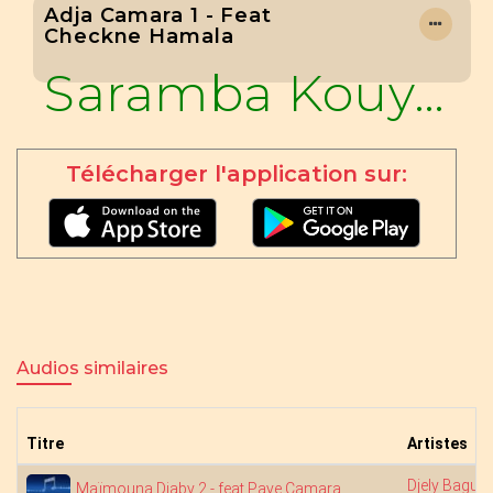
Adja Camara 1 - Feat
Checkne Hamala
Saramba Kouyaté
Télécharger l'application sur:
Audios similaires
Titre
Artistes
Djely Bagui
Maïmouna Diaby 2 - feat Paye Camara